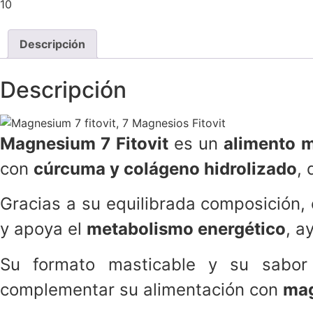
10
Suplemento
con
7
Descripción
tipos
de
magnesio,
cúrcuma
Descripción
y
colágeno
cantidad
Magnesium 7 Fitovit
es un
alimento m
con
cúrcuma y colágeno hidrolizado
,
Gracias a su equilibrada composición,
y apoya el
metabolismo energético
, a
Su formato masticable y su sabor 
complementar su alimentación con
mag