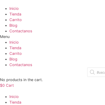
Saltar
al
Inicio
contenido
Tienda
Carrito
Blog
Contactanos
Menu
Inicio
Tienda
Carrito
Blog
Contactanos
Búsqueda
de
producto
No products in the cart.
$
0
Cart
Inicio
Tienda