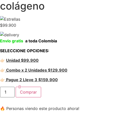
colágeno
$
99.900
Envío gratis
a toda Colombia
SELECCIONE OPCIONES:
👉🏻
Unidad $99.900
👉🏻
Combo x 2 Unidades $129.900
👉🏻
Pague 2 Lleve 3 $159.900
Magnesium
Comprar
7
Fitovit
x
60
🔥 Personas viendo este producto ahora!
Masticables
|