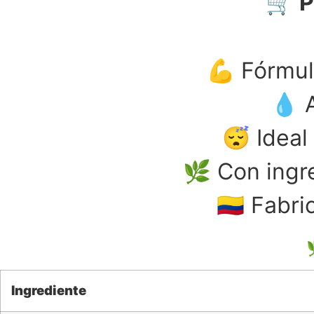
🛒
P
💪 Fórmul
💧 A
😴 Ideal
🌿 Con ingre
🇨🇴 Fab
Ingrediente