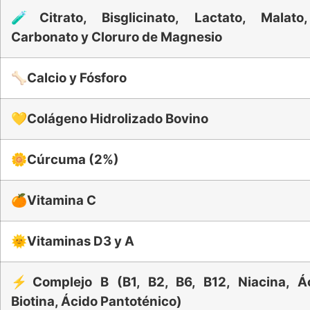
🧪
Citrato, Bisglicinato, Lactato, Malato
Carbonato y Cloruro de Magnesio
🦴
Calcio y Fósforo
💛
Colágeno Hidrolizado Bovino
🌼
Cúrcuma (2%)
🍊
Vitamina C
🌞
Vitaminas D3 y A
⚡
Complejo B (B1, B2, B6, B12, Niacina, Ác
Biotina, Ácido Pantoténico)