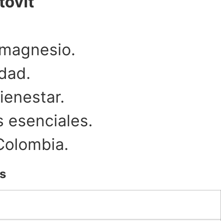
tovit
 magnesio.
idad.
ienestar.
s esenciales.
Colombia.
s